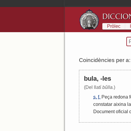
DICCIO
Pròlec
Coincidències per a
bula, -les
(Del llatí
bŭlla.
)
s.
f.
Peça
redona
constatar
aixina
la
Document
oficial