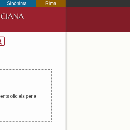
Sinònims
Rima
NCIANA
ents
oficials
per
a