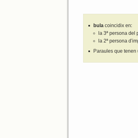
bula
coincidix en:
la 3ª persona del 
la 2ª persona d'i
Paraules que tenen 