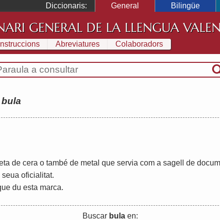
Diccionaris:
General
Bilingüe
NARI GENERAL DE LA LLENGUA VALE
Instruccions
Abreviatures
Colaboradors
:
bula
feta
de
cera
o
també
de
metal
que
servia
com
a
sagell
de
docum
seua
oficialitat
.
que
du
esta
marca
.
Buscar
bula
en: