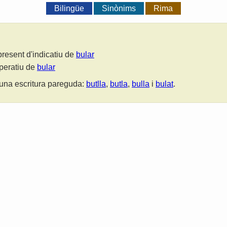
Bilingüe
Sinònims
Rima
present d'indicatiu de
bular
mperatiu de
bular
una escritura pareguda:
butlla
,
butla
,
bulla
i
bulat
.