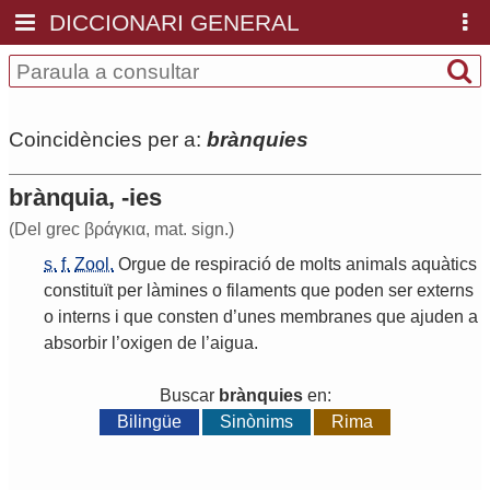
DICCIONARI GENERAL
Coincidències per a:
brànquies
brànquia, -ies
(Del grec βράγκια, mat. sign.)
s.
f.
Zool.
Orgue
de
respiració
de
molts
animals
aquàtics
constituït
per
làmines
o
filaments
que
poden
ser
externs
o
interns
i
que
consten
d
’
unes
membranes
que
ajuden
a
absorbir
l
’
oxigen
de
l
’
aigua
.
Buscar
brànquies
en:
Bilingüe
Sinònims
Rima