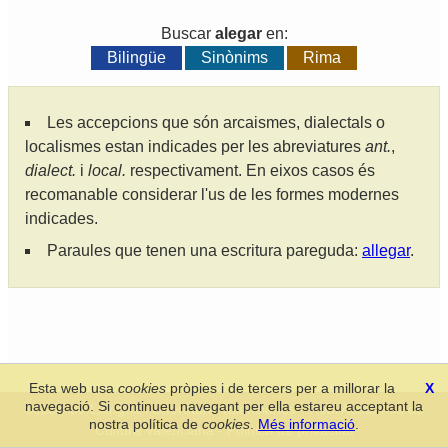
Buscar
alegar
en:
Bilingüe
Sinònims
Rima
Les accepcions que són arcaismes, dialectals o
localismes estan indicades per les abreviatures
ant.
,
dialect.
i
local.
respectivament. En eixos casos és
recomanable considerar l'us de les formes modernes
indicades.
Paraules que tenen una escritura pareguda:
allegar
.
Esta web usa
cookies
pròpies i de tercers per a millorar la
X
navegació. Si continueu navegant per ella estareu acceptant la
Secció de Llengua i Lliteratura Valencianes
-
Real Acadèmia de
nostra política de
cookies
.
Més informació
.
Cultura Valenciana
-
Política de privacitat