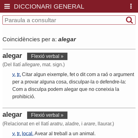
DICCIONARI GENERAL
Coincidències per a:
alegar
alegar
Flexió verbal »
(Del llatí
allegare
, mat. sign.)
v.
tr.
Citar
algun
eixemple
,
fet
o
dit
com
a
raó
o
argument
per
a
provar
alguna
cosa
,
disculpar
-
la
o
defendre
-
la
:
Com
a
disculpa
podem
alegar
que
no
coneixia
la
prohibició
.
alegar
Flexió verbal »
(Relacionat en el llatí
aratru
, aladre, i
arare
, llaurar.)
v.
tr.
local.
Avear
al
treball
a
un
animal
.