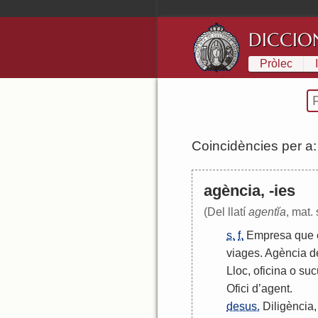
DICCIO
Pròlec
Coincidències per a
agència, -ies
(Del llatí
agentĭa
, mat. 
s.
f.
Empresa
que
viages
.
Agència
d
Lloc
,
oficina
o
suc
Ofici
d
’
agent
.
desus.
Diligència