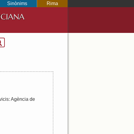
Sinònims
Rima
NCIANA
vicis
:
Agència
de