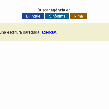
Buscar
agència
en:
Bilingüe
Sinònims
Rima
una escritura pareguda:
agenciat
.