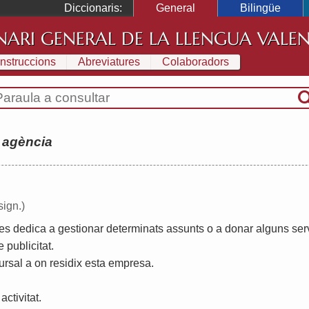
Diccionaris:
General
Bilingüe
NARI GENERAL DE LA LLENGUA VALE
Instruccions
Abreviatures
Colaboradors
:
agència
sign.)
es
dedica
a
gestionar
determinats
assunts
o
a
donar
alguns
ser
e
publicitat
.
ursal
a
on
residix
esta
empresa
.
,
activitat
.