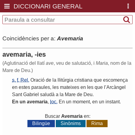
DICCIONARI GENERAL
Coincidències per a:
Avemaria
avemaria, -ies
(Aglutinació del llatí
ave
, veu de salutació, i
Maria
, nom de la
Mare de Deu.)
s.
f.
Rel.
Oració
de
la
llitúrgia
cristiana
que
escomença
en
estes
paraules
,
les
mateixes
en
les
que
l
’
Arcàngel
Sant
Gabriel
saludà
a
la
Mare
de
Deu
.
En
un
avemaria
,
loc.
En
un
moment
,
en
un
instant
.
Buscar
Avemaria
en:
Bilingüe
Sinònims
Rima