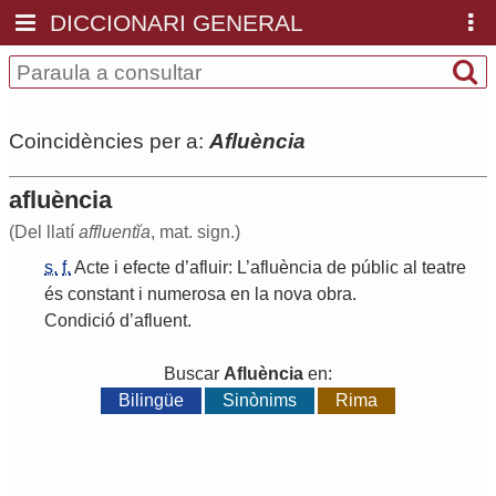
DICCIONARI GENERAL
Coincidències per a:
Afluència
afluència
(Del llatí
affluentĭa
, mat. sign.)
s.
f.
Acte
i
efecte
d
’
afluir
:
L
’
afluència
de
públic
al
teatre
és
constant
i
numerosa
en
la
nova
obra
.
Condició
d
’
afluent
.
Buscar
Afluència
en:
Bilingüe
Sinònims
Rima