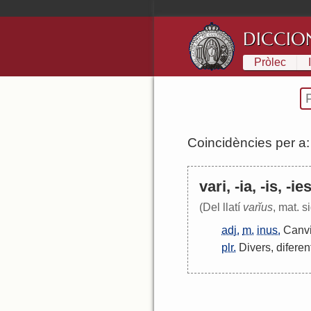
DICCIO
Pròlec
Coincidències per a
vari, -ia, -is, -ie
(Del llatí
varĭus
, mat. s
adj.
m.
inus.
Canv
plr.
Divers
,
diferen