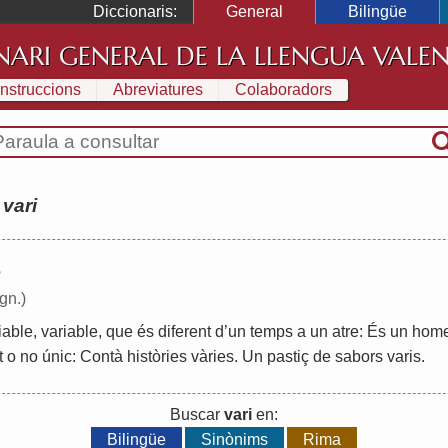
Diccionaris:
General
Bilingüe
NARI GENERAL DE LA LLENGUA VALE
Instruccions
Abreviatures
Colaboradors
:
vari
s
ign.)
iable
,
variable
,
que
és
diferent
d
’
un
temps
a
un
atre
:
És
un
hom
t
o
no
únic
:
Contà
històries
vàries
.
Un
pastiç
de
sabors
varis
.
Buscar
vari
en:
Bilingüe
Sinònims
Rima