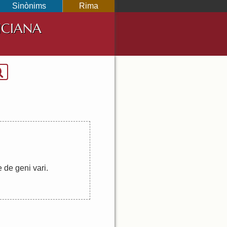
Sinònims
Rima
NCIANA
e
de
geni
vari
.