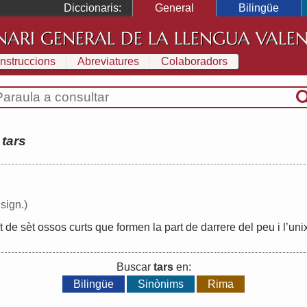
Diccionaris:
General
Bilingüe
NARI GENERAL DE LA LLENGUA VALE
Instruccions
Abreviatures
Colaboradors
:
tars
sign.)
t
de
sèt
ossos
curts
que
formen
la
part
de
darrere
del
peu
i
l
’
uni
Buscar
tars
en:
Bilingüe
Sinònims
Rima