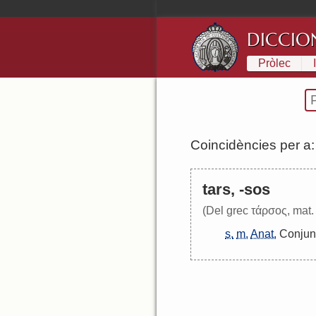
DICCIO
Pròlec
Coincidències per a
tars, -sos
(Del grec τάρσος, mat. 
s.
m.
Anat.
Conjun