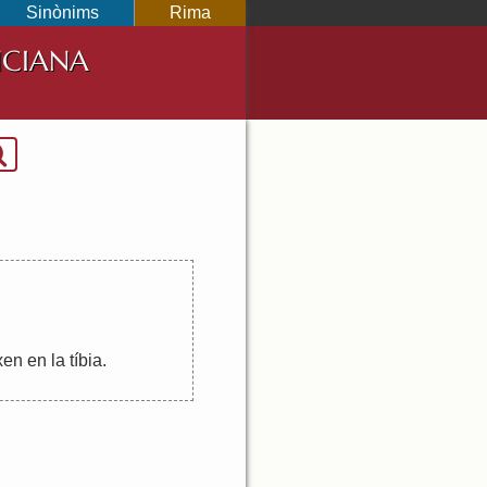
Sinònims
Rima
NCIANA
xen
en
la
tíbia
.