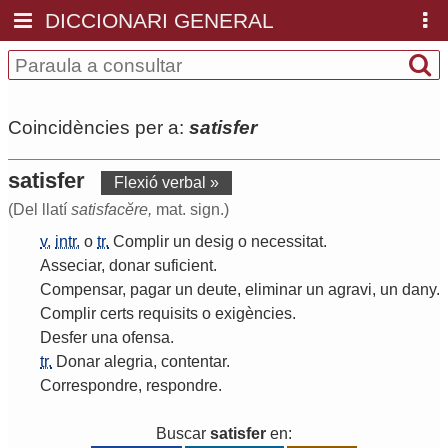
DICCIONARI GENERAL
Coincidències per a:
satisfer
satisfer
Flexió verbal »
(Del llatí
satisfacĕre,
mat. sign.)
v.
intr.
o
tr.
Complir
un
desig
o
necessitat
.
Asseciar
,
donar
suficient
.
Compensar
,
pagar
un
deute
,
eliminar
un
agravi
,
un
dany
.
Complir
certs
requisits
o
exigències
.
Desfer
una
ofensa
.
tr.
Donar
alegria
,
contentar
.
Correspondre
,
respondre
.
Buscar
satisfer
en: