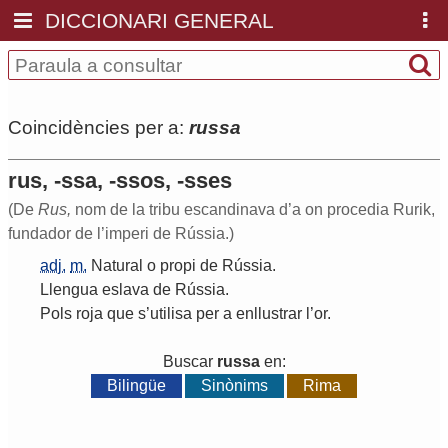
DICCIONARI GENERAL
Coincidències per a:
russa
rus, -ssa, -ssos, -sses
(De
Rus,
nom de la tribu escandinava d’a on procedia Rurik,
fundador de l’imperi de Rússia.)
adj.
m.
Natural
o
propi
de
Rússia
.
Llengua
eslava
de
Rússia
.
Pols
roja
que
s
’
utilisa
per
a
enllustrar
l
’
or
.
Buscar
russa
en:
Bilingüe
Sinònims
Rima