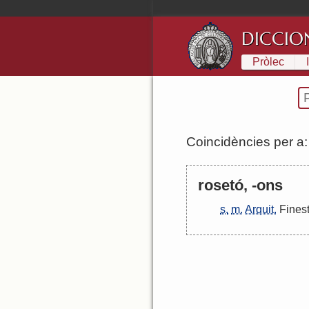
DICCIO
Pròlec
Coincidències per a
rosetó, -ons
s.
m.
Arquit.
Fines