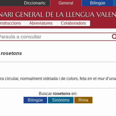
Diccionaris:
General
Bilingüe
NARI GENERAL DE LA LLENGUA VALE
Instruccions
Abreviatures
Colaboradors
:
rosetons
tra
circular
,
normalment
vidriada
i
de
colors
,
feta
en
el
mur
d
’
una
Buscar
rosetons
en:
Bilingüe
Sinònims
Rima