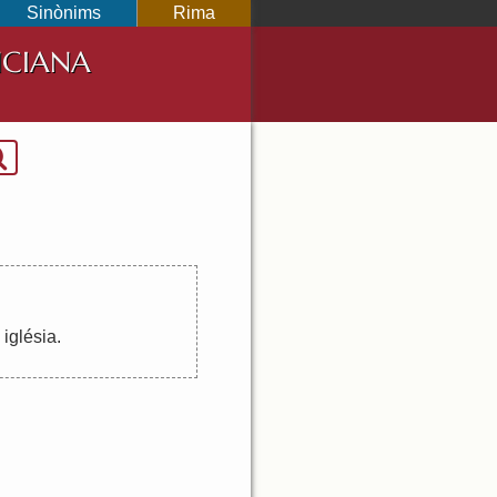
Sinònims
Rima
NCIANA
iglésia
.