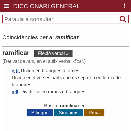
DICCIONARI GENERAL
Coincidències per a:
ramificar
ramificar
Flexió verbal »
(Derivat de
ram,
en el sufix verbal -
ficar
.)
v.
tr.
Dividir
en
branques
o
rames
.
Dividir
en
diverses
parts
que
es
separen
en
forma
de
branques
.
refl.
Dividir
-
se
en
rames
o
branques
.
Buscar
ramificar
en:
Bilingüe
Sinònims
Rima