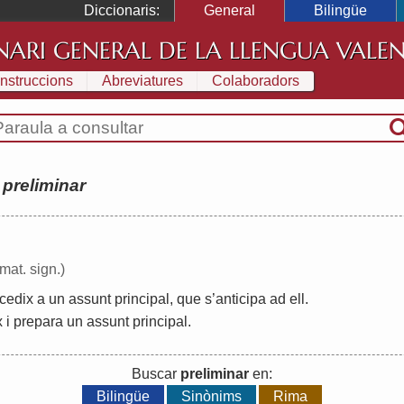
Diccionaris:
General
Bilingüe
NARI GENERAL DE LA LLENGUA VALE
Instruccions
Abreviatures
Colaboradors
:
preliminar
 mat. sign.)
cedix
a
un
assunt
principal
,
que
s
’
anticipa
ad
ell
.
x
i
prepara
un
assunt
principal
.
Buscar
preliminar
en:
Bilingüe
Sinònims
Rima