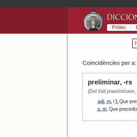
DICCIO
Pròlec
Coincidències per a
preliminar, -rs
(Del llatí
praeliminare
,
adj.
m.
i
f.
Que
pre
s.
m.
Que
precedi