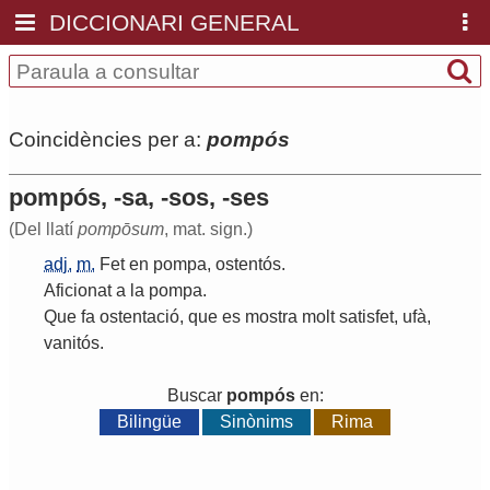
DICCIONARI GENERAL
Coincidències per a:
pompós
pompós, -sa, -sos, -ses
(Del llatí
pompōsum
, mat. sign.)
adj.
m.
Fet
en
pompa
,
ostentós
.
Aficionat
a
la
pompa
.
Que
fa
ostentació
,
que
es
mostra
molt
satisfet
,
ufà
,
vanitós
.
Buscar
pompós
en:
Bilingüe
Sinònims
Rima