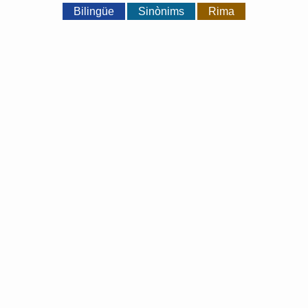
Bilingüe
Sinònims
Rima