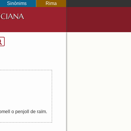
Sinònims
Rima
NCIANA
omell
o
penjoll
de
raïm
.