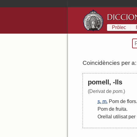
DICCIO
Pròlec
Coincidències per a
pomell, -lls
(Derivat de
pom
.)
s.
m.
Pom
de
flors
Pom
de
fruita
.
Orellal
utilisat
per