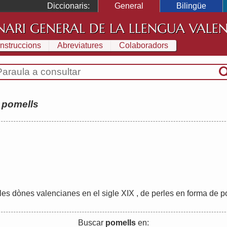
Diccionaris:
General
Bilingüe
NARI GENERAL DE LA LLENGUA VALE
Instruccions
Abreviatures
Colaboradors
:
pomells
.
les
dònes
valencianes
en
el
sigle
XIX
,
de
perles
en
forma
de
p
Buscar
pomells
en: