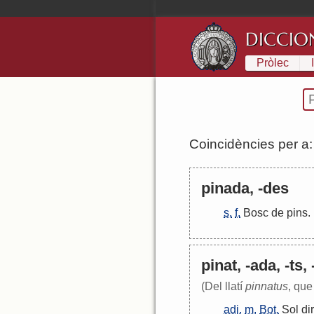
DICCIO
Pròlec
Coincidències per a
pinada, -des
s.
f.
Bosc
de
pins
.
pinat, -ada, -ts,
(Del llatí
pinnatus
, que
adj.
m.
Bot.
Sol
dir