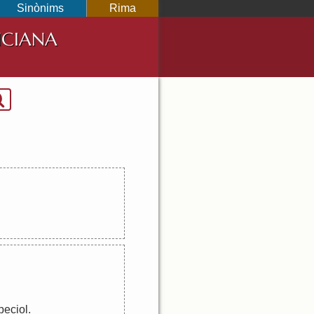
Sinònims
Rima
NCIANA
peciol
.