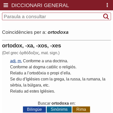
DICCIONARI GENERAL
Coincidències per a:
ortodoxa
ortodox, -xa, -xos, -xes
(Del grec ὀρθó­δοξος, mat. sign.)
adj.
m.
Conforme
a
una
doctrina
.
Conforme
al
dogma
catòlic
o
religiós
.
Relatiu
a
l
’
ortodòxia
o
propi
d
’
ella
.
Se
diu
d
’
Iglésies
com
la
grega
,
la
russa
,
la
rumana
,
la
sèrbia
,
la
búlgara
,
etc
.
Relatiu
ad
estes
Iglésies
.
Buscar
ortodoxa
en:
Bilingüe
Sinònims
Rima