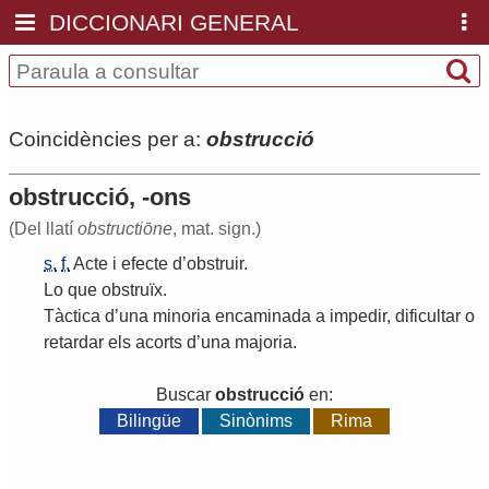
DICCIONARI GENERAL
Coincidències per a:
obstrucció
obstrucció, -ons
(Del llatí
obstructiōne
, mat. sign.)
s.
f.
Acte
i
efecte
d
’
obstruir
.
Lo
que
obstruïx
.
Tàctica
d
’
una
minoria
encaminada
a
impedir
,
dificultar
o
retardar
els
acorts
d
’
una
majoria
.
Buscar
obstrucció
en:
Bilingüe
Sinònims
Rima