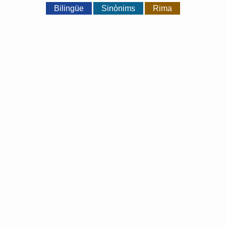
Bilingüe
Sinònims
Rima