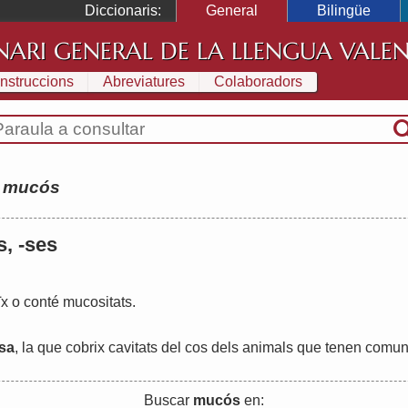
Diccionaris:
General
Bilingüe
NARI GENERAL DE LA LLENGUA VALE
Instruccions
Abreviatures
Colaboradors
:
mucós
s, -ses
ïx
o
conté
mucositats
.
sa
,
la
que
cobrix
cavitats
del
cos
dels
animals
que
tenen
comun
Buscar
mucós
en: