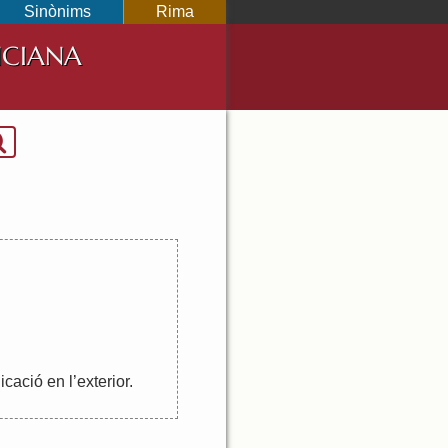
Sinònims
Rima
NCIANA
icació
en
l
’
exterior
.