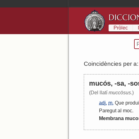
DICCIO
Pròlec
Coincidències per a
mucós, -sa, -so
(Del llatí
muccōsus
.)
adj.
m.
Que
produ
Paregut
al
moc
.
Membrana
muco