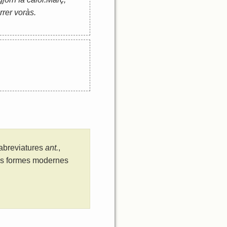
rrer voràs.
 abreviatures
ant.
,
les formes modernes