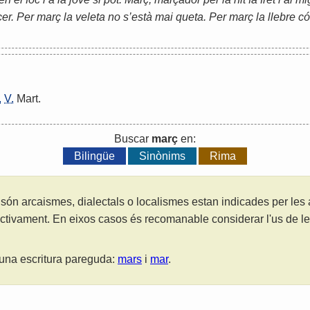
cer. Per març la veleta no s’està mai queta. Per març la llebre có
.
V.
Mart
.
Buscar
març
en:
Bilingüe
Sinònims
Rima
són arcaismes, dialectals o localismes estan indicades per les
ctivament. En eixos casos és recomanable considerar l'us de 
una escritura pareguda:
mars
i
mar
.