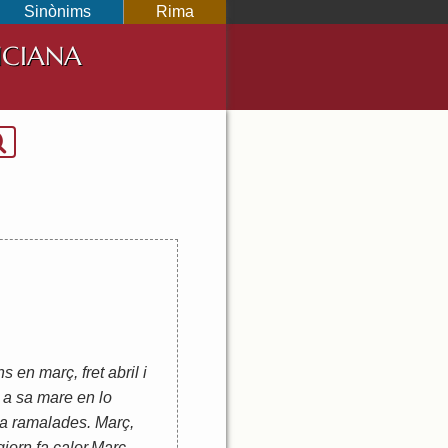
Sinònims
Rima
NCIANA
 en març, fret abril i
 a sa mare en lo
 a ramalades. Març,
gjorn fa calor.
Març,