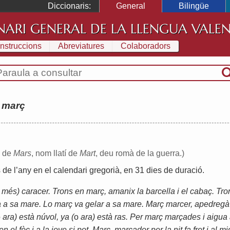
Diccionaris:
General
Bilingüe
NARI GENERAL DE LA LLENGUA VALE
Instruccions
Abreviatures
Colaboradors
:
març
e de
Mars
, nom llatí de
Mart
, deu romà de la guerra.)
s
de
l
’
any
en
el
calendari
gregorià
,
en
31
dies
de
duració
.
 més) caracer. Trons en març, amanix la barcella i el cabaç. Trons
 a sa mare. Lo març va gelar a sa mare. Març marcer, apedregà
o
ara) està núvol, ya (
o
ara) està ras. Per març marçades i aigua
 el fòc i a la jove si pot. Març, marçador per la nit fa fret i al mi