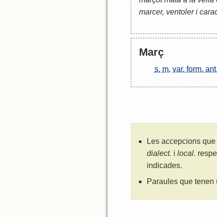
marcer, ventoler i cara
Març
s.
m.
var. form. ant
Les accepcions que 
dialect.
i
local.
respe
indicades.
Paraules que tenen 