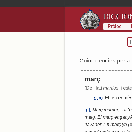
DICCIO
Pròlec
Coincidències per a
març
(Del llatí
martĭus
, i est
s.
m.
El
tercer
mé
ref.
Març marcer, sol (o
maig. El març enganyà
llavaner. En març ya (
marçot mata a la vella en