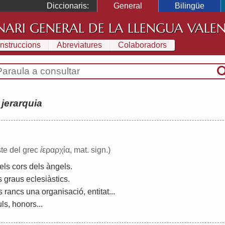
Diccionaris:
General
Bilingüe
NARI GENERAL DE LA LLENGUA VALE
Instruccions
Abreviatures
Colaboradors
:
jerarquia
ste del grec
ἰ
εραρχία, mat. sign.)
els
cors
dels
àngels
.
s
graus
eclesiàstics
.
s
rancs
una
organisació
,
entitat
...
uls
,
honors
...