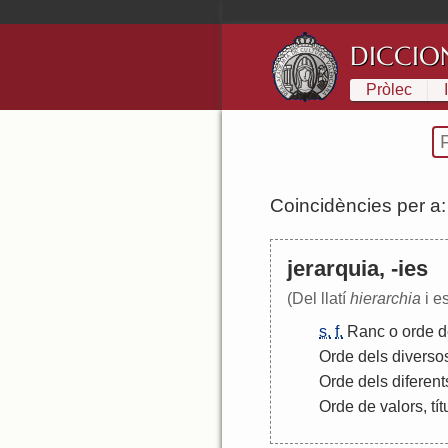
DICCIO
Pròlec
Coincidències per a
jerarquia, -ies
(Del llatí
hierarchia
i e
s.
f.
Ranc
o
orde
d
Orde
dels
diverso
Orde
dels
diferent
Orde
de
valors
,
tít