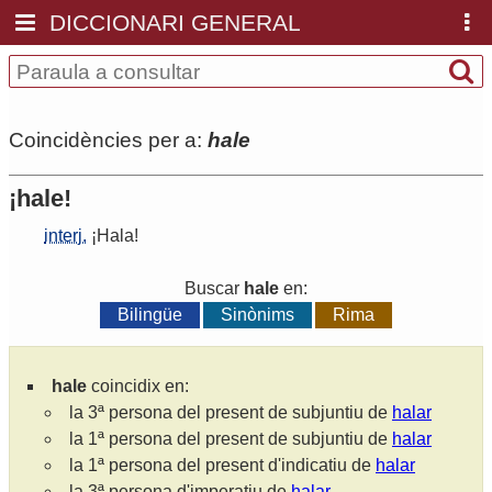
DICCIONARI GENERAL
Coincidències per a:
hale
¡hale!
interj.
¡
Hala
!
Buscar
hale
en:
Bilingüe
Sinònims
Rima
hale
coincidix en:
la 3ª persona del present de subjuntiu de
halar
la 1ª persona del present de subjuntiu de
halar
la 1ª persona del present d'indicatiu de
halar
la 3ª persona d'imperatiu de
halar