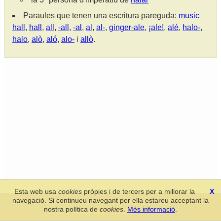
Paraules que tenen una escritura pareguda:
music
hall
,
hall
,
all
,
-all
,
-al
,
al
,
al-
,
ginger-ale
,
¡ale!
,
alé
,
halo-
,
halo
,
alò
,
aló
,
alo-
i
allò
.
Esta web usa
cookies
pròpies i de tercers per a millorar la
X
navegació. Si continueu navegant per ella estareu acceptant la
Secció de Llengua i Lliteratura Valencianes
-
Real Acadèmia de
nostra política de
cookies
.
Més informació
.
Cultura Valenciana
-
Política de privacitat