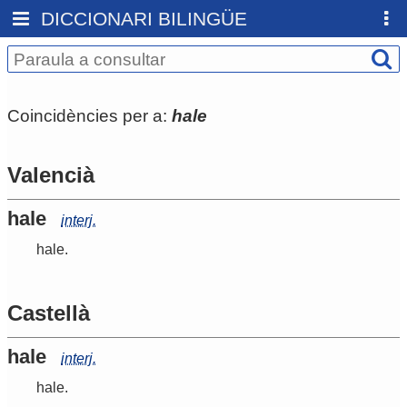
DICCIONARI BILINGÜE
Coincidències per a:
hale
Valencià
hale
interj.
hale
.
Castellà
hale
interj.
hale
.