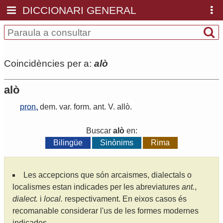
DICCIONARI GENERAL
Coincidències per a:
alò
alò
pron.
dem
.
var
.
form
.
ant
.
V
.
allò
.
Buscar
alò
en:
Bilingüe
Sinònims
Rima
Les accepcions que són arcaismes, dialectals o
localismes estan indicades per les abreviatures
ant.
,
dialect.
i
local.
respectivament. En eixos casos és
recomanable considerar l'us de les formes modernes
indicades.