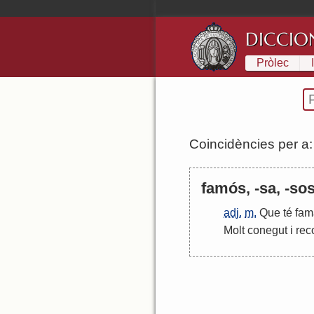
DICCIO
Pròlec
Coincidències per a
famós, -sa, -sos
adj.
m.
Que
té
fam
Molt
conegut
i
rec