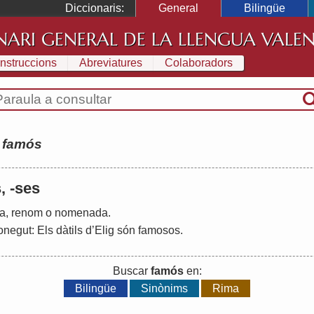
Diccionaris:
General
Bilingüe
NARI GENERAL DE LA LLENGUA VALE
Instruccions
Abreviatures
Colaboradors
:
famós
, -ses
a
,
renom
o
nomenada
.
onegut
:
Els
dàtils
d
’
Elig
són
famosos
.
Buscar
famós
en:
Bilingüe
Sinònims
Rima