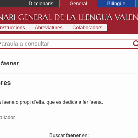
Diccionaris:
General
Bilingüe
NARI GENERAL DE LA LLENGUA VALE
Instruccions
Abreviatures
Colaboradors
:
faener
-res
a
faena
o
propi
d
’
ella
,
que
es
dedica
a
fer
faena
.
allador
.
Buscar
faener
en: