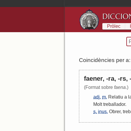
DICCIO
Pròlec
Coincidències per a
faener, -ra, -rs, 
(Format sobre
faena
.)
adj.
m.
Relatiu
a
l
Molt
treballador
.
s.
inus.
Obrer
,
treb