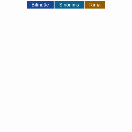
Bilingüe
Sinònims
Rima