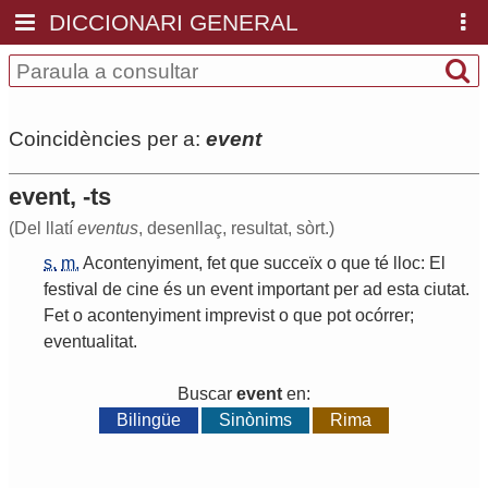
DICCIONARI GENERAL
Coincidències per a:
event
event, -ts
(Del llatí
eventus
, desenllaç, resultat, sòrt.)
s.
m.
Acontenyiment
,
fet
que
succeïx
o
que
té
lloc
:
El
festival
de
cine
és
un
event
important
per
ad
esta
ciutat
.
Fet
o
acontenyiment
imprevist
o
que
pot
ocórrer
;
eventualitat
.
Buscar
event
en:
Bilingüe
Sinònims
Rima