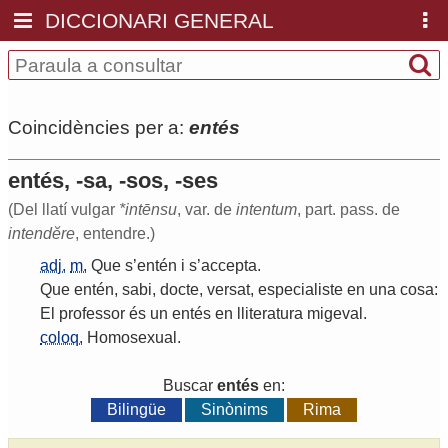
DICCIONARI GENERAL
Coincidències per a:
entés
entés, -sa, -sos, -ses
(Del llatí vulgar
*intēnsu
, var. de
intentum
, part. pass. de
intendĕre
, entendre.)
adj.
m.
Que
s
’
entén
i
s
’
accepta
.
Que
entén
,
sabi
,
docte
,
versat
,
especialiste
en
una
cosa
:
El
professor
és
un
entés
en
lliteratura
migeval
.
coloq.
Homosexual
.
Buscar
entés
en:
Bilingüe
Sinònims
Rima