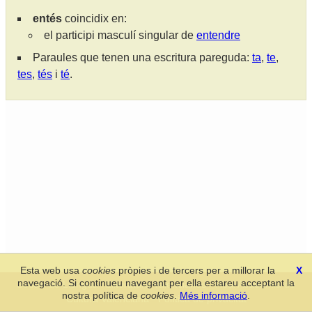
entés
coincidix en:
el participi masculí singular de
entendre
Paraules que tenen una escritura pareguda:
ta
,
te
,
tes
,
tés
i
té
.
Esta web usa
cookies
pròpies i de tercers per a millorar la
X
navegació. Si continueu navegant per ella estareu acceptant la
Secció de Llengua i Lliteratura Valencianes
-
Real Acadèmia de
nostra política de
cookies
.
Més informació
.
Cultura Valenciana
-
Política de privacitat