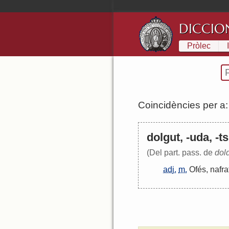
DICCIO
Pròlec
Coincidències per a
dolgut, -uda, -t
(Del part. pass. de
dol
adj.
m.
Ofés
,
nafra