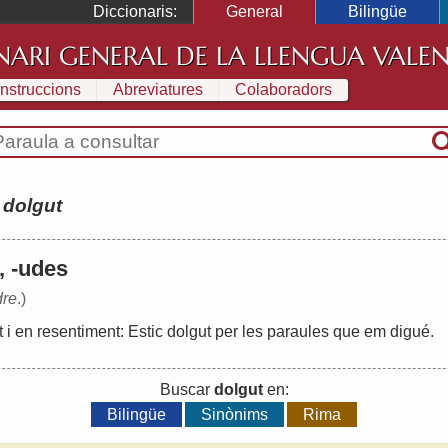
Diccionaris:
General
Bilingüe
NARI GENERAL DE LA LLENGUA VALE
Instruccions
Abreviatures
Colaboradors
:
dolgut
s, -udes
dre
.)
t
i
en
resentiment
:
Estic
dolgut
per
les
paraules
que
em
digué
.
Buscar
dolgut
en:
Bilingüe
Sinònims
Rima