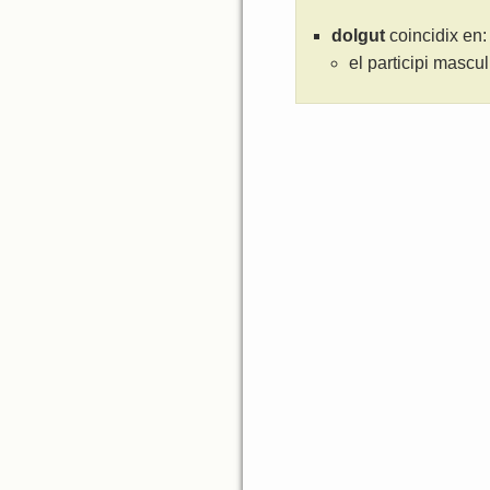
dolgut
coincidix en:
el participi mascu