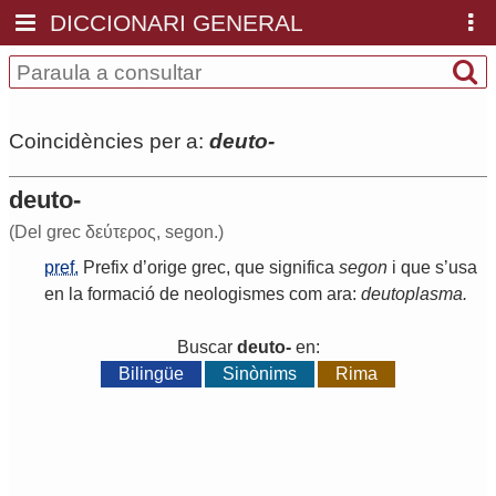
DICCIONARI GENERAL
Coincidències per a:
deuto-
deuto-
(Del grec δεύτερος, segon.)
pref.
Prefix
d
’
orige
grec
,
que
significa
segon
i
que
s
’
usa
en
la
formació
de
neologismes
com
ara
:
deutoplasma
.
Buscar
deuto-
en:
Bilingüe
Sinònims
Rima