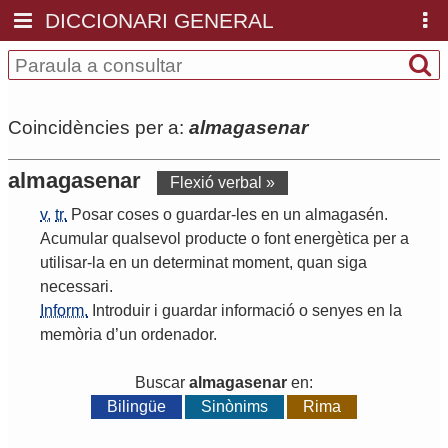
DICCIONARI GENERAL
Coincidències per a:
almagasenar
almagasenar
Flexió verbal »
v.
tr.
Posar
coses
o
guardar
-
les
en
un
almagasén
.
Acumular
qualsevol
producte
o
font
energètica
per
a
utilisar
-
la
en
un
determinat
moment
,
quan
siga
necessari
.
Inform.
Introduir
i
guardar
informació
o
senyes
en
la
memòria
d
’
un
ordenador
.
Buscar
almagasenar
en:
Bilingüe
Sinònims
Rima