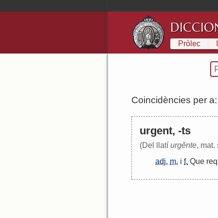
DICCIO
Pròlec
Coincidències per a
urgent, -ts
(Del llatí
urgĕnte
, mat. 
adj.
m.
i
f.
Que
req