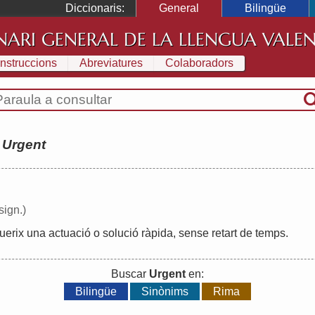
Diccionaris:
General
Bilingüe
NARI GENERAL DE LA LLENGUA VALE
Instruccions
Abreviatures
Colaboradors
:
Urgent
sign.)
uerix
una
actuació
o
solució
ràpida
,
sense
retart
de
temps
.
Buscar
Urgent
en:
Bilingüe
Sinònims
Rima