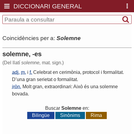
DICCIONARI GENERAL
Coincidències per a:
Solemne
solemne, -es
(Del llatí
solemne,
mat. sign.)
adj.
m.
i
f.
Celebrat
en
cerimònia
,
protocol
i
formalitat
.
D
’
una
gran
serietat
o
formalitat
.
iròn.
Molt
gran
,
extraordinari
:
Això
és
una
solemne
bovada
.
Buscar
Solemne
en:
Bilingüe
Sinònims
Rima