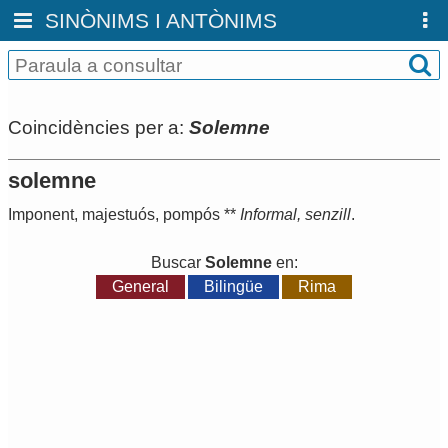
SINÒNIMS I ANTÒNIMS
Coincidències per a:
Solemne
solemne
Imponent
,
majestuós
,
pompós
**
Informal
,
senzill
.
Buscar
Solemne
en:
General
Bilingüe
Rima