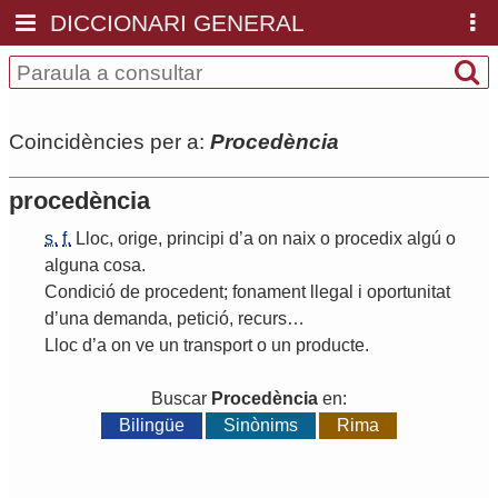
DICCIONARI GENERAL
Coincidències per a:
Procedència
procedència
s.
f.
Lloc
,
orige
,
principi
d
’
a
on
naix
o
procedix
algú
o
alguna
cosa
.
Condició
de
procedent
;
fonament
llegal
i
oportunitat
d
’
una
demanda
,
petició
,
recurs
…
Lloc
d
’
a
on
ve
un
transport
o
un
producte
.
Buscar
Procedència
en:
Bilingüe
Sinònims
Rima