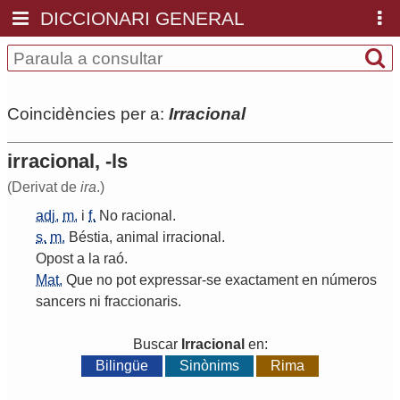
DICCIONARI GENERAL
Coincidències per a:
Irracional
irracional, -ls
(Derivat de
ira
.)
adj.
m.
i
f.
No
racional
.
s.
m.
Béstia
,
animal
irracional
.
Opost
a
la
raó
.
Mat.
Que
no
pot
expressar
-
se
exactament
en
números
sancers
ni
fraccionaris
.
Buscar
Irracional
en:
Bilingüe
Sinònims
Rima