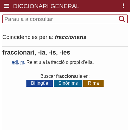
DICCIONARI GENERAL
Coincidències per a:
fraccionaris
fraccionari, -ia, -is, -ies
adj.
m.
Relatiu
a
la
fracció
o
propi
d
’
ella
.
Buscar
fraccionaris
en:
Bilingüe
Sinònims
Rima