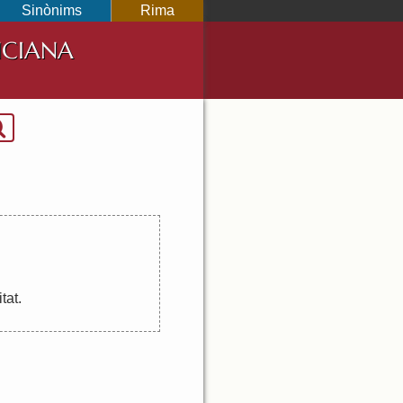
Sinònims
Rima
NCIANA
itat
.