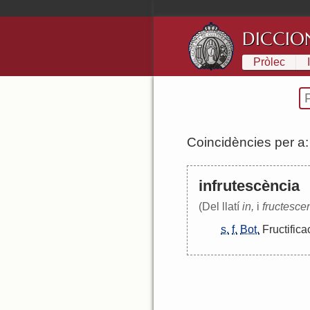
DICCIO
Pròlec
Coincidències per a
infrutescència
(Del llatí
in,
i
fructescen
s.
f.
Bot.
Fructifica