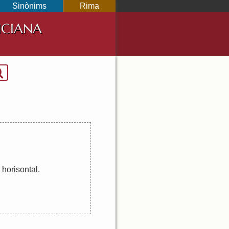
Sinònims
Rima
NCIANA
horisontal
.