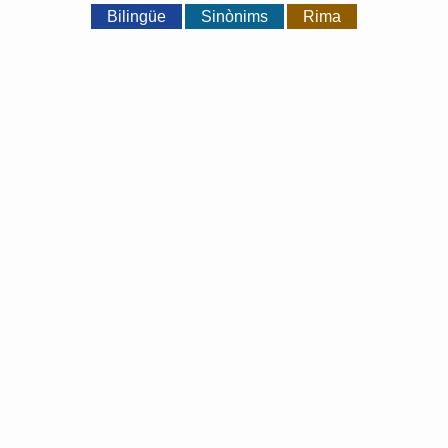
Bilingüe
Sinònims
Rima