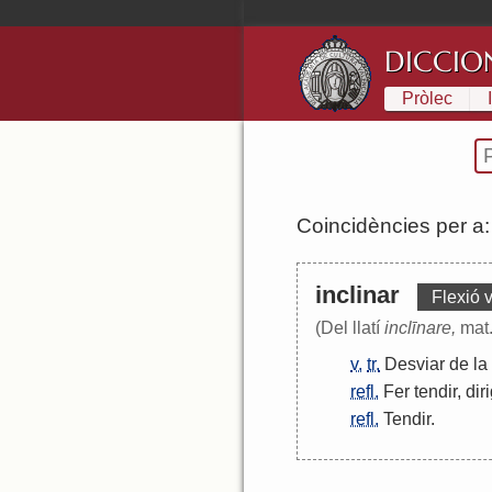
DICCIO
Pròlec
Coincidències per a
inclinar
Flexió 
(Del llatí
inclīnare,
mat.
v.
tr.
Desviar
de
la
refl.
Fer
tendir
,
diri
refl.
Tendir
.