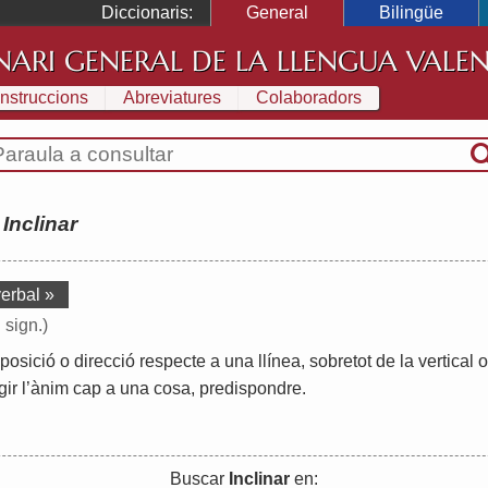
Diccionaris:
General
Bilingüe
NARI GENERAL DE LA LLENGUA VALE
Instruccions
Abreviatures
Colaboradors
:
Inclinar
verbal »
 sign.)
posició
o
direcció
respecte
a
una
llínea
,
sobretot
de
la
vertical
o
gir
l
’
ànim
cap
a
una
cosa
,
predispondre
.
Buscar
Inclinar
en: