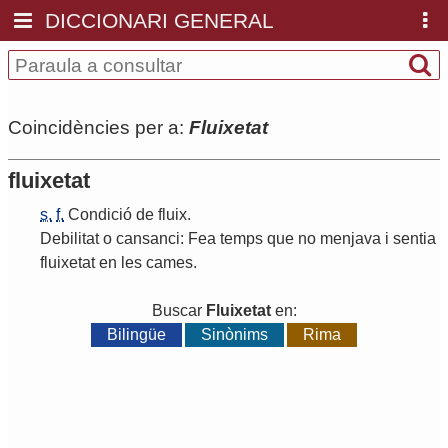
DICCIONARI GENERAL
Coincidències per a:
Fluixetat
fluixetat
s.
f.
Condició
de
fluix
.
Debilitat
o
cansanci
:
Fea
temps
que
no
menjava
i
sentia
fluixetat
en
les
cames
.
Buscar
Fluixetat
en:
Bilingüe
Sinònims
Rima