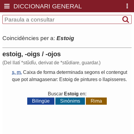
DICCIONARI GENERAL
Coincidències per a:
Estoig
estoig, -oigs / -ojos
(Del llatí *
stŭdĭu
, derivat de *
stŭdiare
, guardar.)
s.
m.
Caixa
de
forma
determinada
segons
el
contengut
que
pot
almagasenar
:
Estoig
de
pintures
o
llapisseres
.
Buscar
Estoig
en:
Bilingüe
Sinònims
Rima