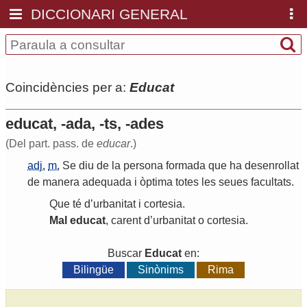
DICCIONARI GENERAL
Coincidències per a:
Educat
educat, -ada, -ts, -ades
(Del part. pass. de
educar
.)
adj.
m.
Se
diu
de
la
persona
formada
que
ha
desenrollat
de
manera
adequada
i
òptima
totes
les
seues
facultats
.
Que
té
d
’
urbanitat
i
cortesia
.
Mal
educat
,
carent
d
’
urbanitat
o
cortesia
.
Buscar
Educat
en:
Bilingüe
Sinònims
Rima