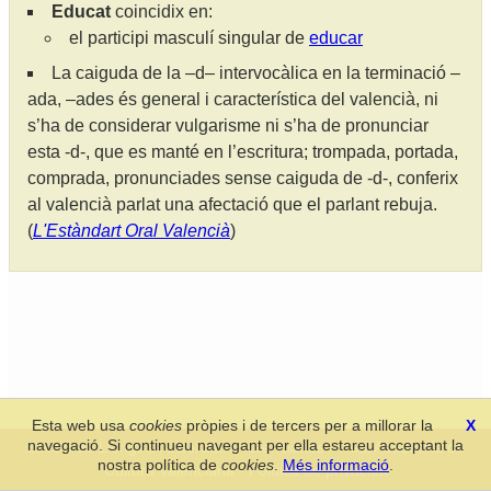
Educat
coincidix en:
el participi masculí singular de
educar
La caiguda de la –d– intervocàlica en la terminació –
ada, –ades és general i característica del valencià, ni
s’ha de considerar vulgarisme ni s’ha de pronunciar
esta -d-, que es manté en l’escritura; trompada, portada,
comprada, pronunciades sense caiguda de -d-, conferix
al valencià parlat una afectació que el parlant rebuja.
(
L'Estàndart Oral Valencià
)
Esta web usa
cookies
pròpies i de tercers per a millorar la
X
navegació. Si continueu navegant per ella estareu acceptant la
Secció de Llengua i Lliteratura Valencianes
-
Real Acadèmia de
nostra política de
cookies
.
Més informació
.
Cultura Valenciana
-
Política de privacitat