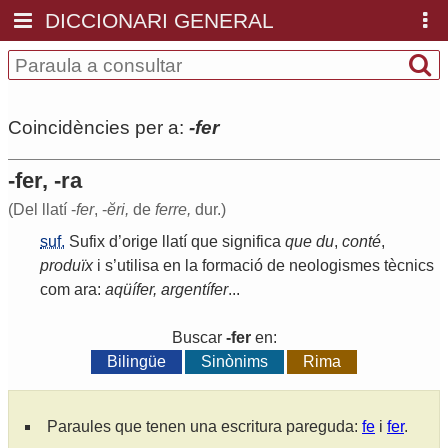
DICCIONARI GENERAL
Coincidències per a:
-fer
-fer, -ra
(Del llatí -
fer
, -
ĕri,
de
ferre,
dur.)
suf.
Sufix
d
’
orige
llatí
que
significa
que
du
,
conté
,
produïx
i
s
’
utilisa
en
la
formació
de
neologismes
tècnics
com
ara
:
aqüífer
,
argentífer
...
Buscar
-fer
en:
Bilingüe
Sinònims
Rima
Paraules que tenen una escritura pareguda:
fe
i
fer
.