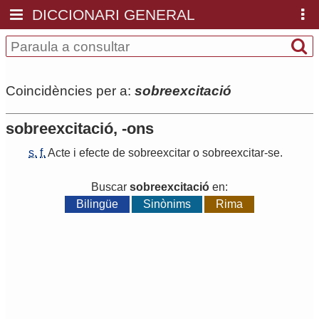
DICCIONARI GENERAL
Coincidències per a:
sobreexcitació
sobreexcitació, -ons
s.
f.
Acte
i
efecte
de
sobreexcitar
o
sobreexcitar
-
se
.
Buscar
sobreexcitació
en:
Bilingüe
Sinònims
Rima