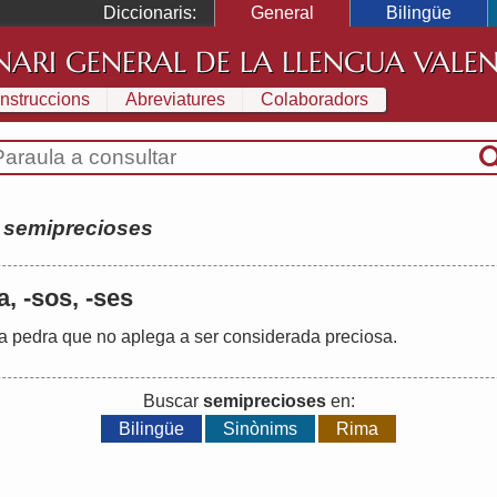
Diccionaris:
General
Bilingüe
NARI GENERAL DE LA LLENGUA VALE
Instruccions
Abreviatures
Colaboradors
:
semiprecioses
, -sos, -ses
la
pedra
que
no
aplega
a
ser
considerada
preciosa
.
Buscar
semiprecioses
en:
Bilingüe
Sinònims
Rima