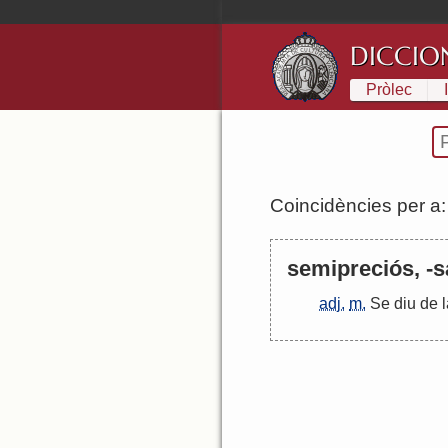
DICCIO
Pròlec
Coincidències per a
semipreciós, -sa
adj.
m.
Se
diu
de