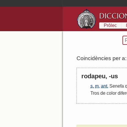
DICCIO
Pròlec
Coincidències per a
rodapeu, -us
s.
m.
ant.
Senefa
Tros
de
color
dife