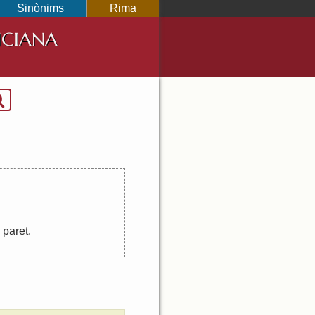
Sinònims
Rima
NCIANA
paret
.