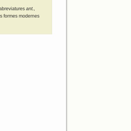
 abreviatures
ant.
,
les formes modernes