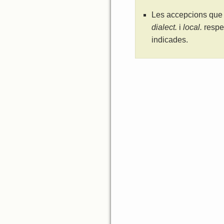
Les accepcions que 
dialect.
i
local.
respe
indicades.