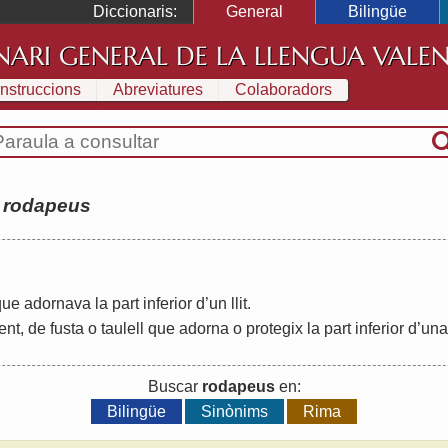
Diccionaris:
General
Bilingüe
NARI GENERAL DE LA LLENGUA VALE
Instruccions
Abreviatures
Colaboradors
:
rodapeus
que
adornava
la
part
inferior
d
’
un
llit
.
rent
,
de
fusta
o
taulell
que
adorna
o
protegix
la
part
inferior
d
’
una
Buscar
rodapeus
en:
Bilingüe
Sinònims
Rima