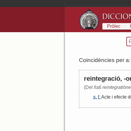
DICCIO
Pròlec
Coincidències per a
reintegració, -o
(Del llatí
reintegratiōne
s.
f.
Acte
i
efecte
d