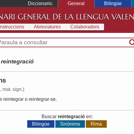
Diccionaris:
General
Bilingüe
NARI GENERAL DE LA LLENGUA VALE
Instruccions
Abreviatures
Colaboradors
:
reintegració
ns
,
mat. sign.)
e
reintegrar
o
reintegrar
-
se
.
Buscar
reintegració
en:
Bilingüe
Sinònims
Rima