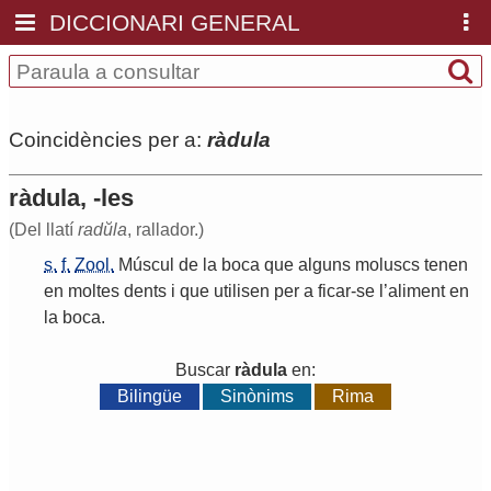
DICCIONARI GENERAL
Coincidències per a:
ràdula
ràdula, -les
(Del llatí
radŭla
, rallador.)
s.
f.
Zool.
Múscul
de
la
boca
que
alguns
moluscs
tenen
en
moltes
dents
i
que
utilisen
per
a
ficar
-
se
l
’
aliment
en
la
boca
.
Buscar
ràdula
en:
Bilingüe
Sinònims
Rima