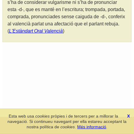
s’ha de considerar vulgarisme ni s’ha de pronunciar
esta -d-, que es manté en l’escritura; trompada, portada,
comprada, pronunciades sense caiguda de -d-, conferix
al valencià parlat una afectació que el parlant rebuja.
(
L'Estàndart Oral Valencià
)
Esta web usa
cookies
pròpies i de tercers per a millorar la
X
navegació. Si continueu navegant per ella estareu acceptant la
Secció de Llengua i Lliteratura Valencianes
-
Real Acadèmia de
nostra política de
cookies
.
Més informació
.
Cultura Valenciana
-
Política de privacitat