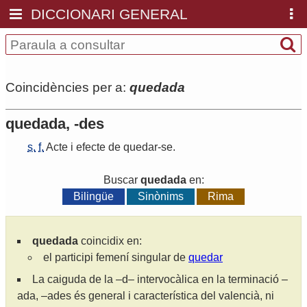
DICCIONARI GENERAL
Coincidències per a:
quedada
quedada, -des
s.
f.
Acte
i
efecte
de
quedar
-
se
.
Buscar
quedada
en:
Bilingüe
Sinònims
Rima
quedada
coincidix en:
el participi femení singular de
quedar
La caiguda de la –d– intervocàlica en la terminació –
ada, –ades és general i característica del valencià, ni