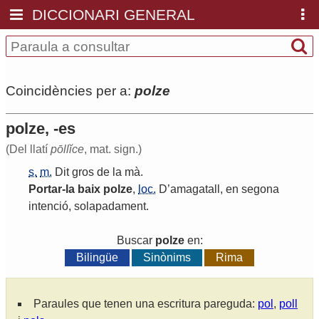
DICCIONARI GENERAL
Coincidències per a:
polze
polze, -es
(Del llatí
pōllĭce
, mat. sign.)
s.
m.
Dit
gros
de
la
mà
.
Portar
-
la
baix
polze
,
loc.
D
’
amagatall
,
en
segona
intenció
,
solapadament
.
Buscar
polze
en:
Bilingüe
Sinònims
Rima
Paraules que tenen una escritura pareguda:
pol
,
poll